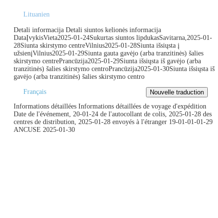
Lituanien
Detali informacija Detali siuntos kelionės informacija
DataĮvykisVieta2025-01-24Sukurtas siuntos lipdukasSavitarna,2025-01-
28Siunta skirstymo centreVilnius2025-01-28Siunta išsiųsta į
užsienįVilnius2025-01-29Siunta gauta gavėjo (arba tranzitinės) šalies
skirstymo centrePrancūzija2025-01-29Siunta išsiųsta iš gavėjo (arba
tranzitinės) šalies skirstymo centroPrancūzija2025-01-30Siunta išsiųsta iš
gavėjo (arba tranzitinės) šalies skirstymo centro
Français
Informations détaillées Informations détaillées de voyage d'expédition
Date de l'événement, 20-01-24 de l'autocollant de colis, 2025-01-28 des
centres de distribution, 2025-01-28 envoyés à l'étranger 19-01-01-01-29
ANCUSE 2025-01-30